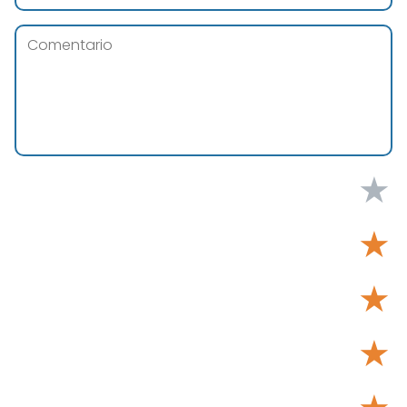
★
★
★
★