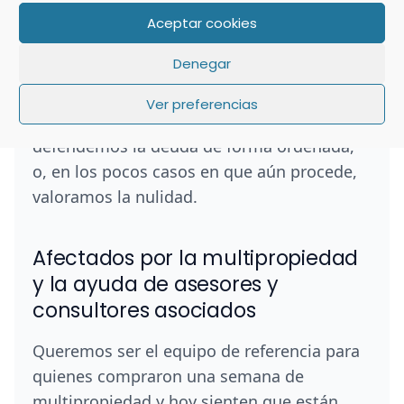
Herencias en las que nadie quiere
Aceptar cookies
“heredar el problema”.
Denegar
El objetivo de mi trabajo es dar una
respuesta clara a todas esas situaciones:
o
Ver preferencias
sales con cambio de titularidad
, o
defendemos la deuda de forma ordenada,
o, en los pocos casos en que aún procede,
valoramos la nulidad.
Afectados por la multipropiedad
y la ayuda de asesores y
consultores asociados
Queremos ser el equipo de referencia para
quienes compraron una semana de
multipropiedad y hoy sienten que están