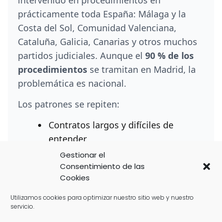
intervenido en procedimientos en
prácticamente toda España: Málaga y la
Costa del Sol, Comunidad Valenciana,
Cataluña, Galicia, Canarias y otros muchos
partidos judiciales. Aunque el
90 % de los
procedimientos
se tramitan en Madrid, la
problemática es nacional.
Los patrones se repiten:
Contratos largos y difíciles de
entender.
Gestionar el
Cuotas de mantenimiento que
Consentimiento de las
suben año tras año.
Cookies
Complejos que no ofrecen salidas
Utilizamos cookies para optimizar nuestro sitio web y nuestro
razonables a los propietarios.
servicio.