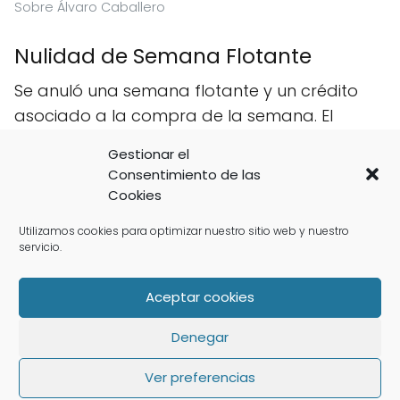
Sobre Álvaro Caballero
Nulidad de Semana Flotante
Se anuló una semana flotante y un crédito
asociado a la compra de la semana. El
contrato no reflejaba ni número de semana
Gestionar el
ni apartamento.
Consentimiento de las
Cookies
Utilizamos cookies para optimizar nuestro sitio web y nuestro
Belén González
servicio.
Aceptar cookies
Denegar
Ver preferencias