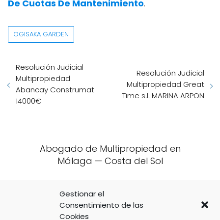
De Cuotas De Mantenimiento
.
OGISAKA GARDEN
Resolución Judicial
Resolución Judicial
Multipropiedad
Multipropiedad Great
Abancay Construmat
Time s.l. MARINA ARPON
14000€
Abogado de Multipropiedad en
Málaga — Costa del Sol
Abogado de Multipropiedad en
Gestionar el
Valencia y Alicante — Costa Blanca
Consentimiento de las
Cookies