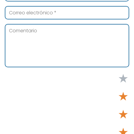
★
★
★
★