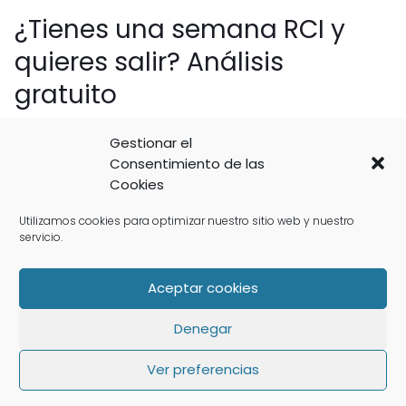
¿Tienes una semana RCI y
quieres salir? Análisis
gratuito
Cada caso RCI tiene matices. Antes de
Gestionar el
plantear cualquier vía, reviso personalmente
Consentimiento de las
Cookies
tu documentación (escritura, contrato,
recibos de cuotas, situación de RCI) y te
Utilizamos cookies para optimizar nuestro sitio web y nuestro
indico la salida con mayor probabilidad de
servicio.
éxito.
Aceptar cookies
Puede que te interese:
Denegar
Regalo Semana Multipropiedad
Ver preferencias